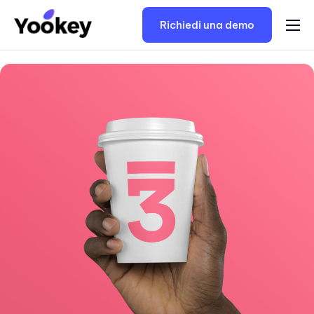
Richiedi una demo
Soluzioni
Prezzi
Consulenza Keycloak
Risorse
Contatti
Italiano