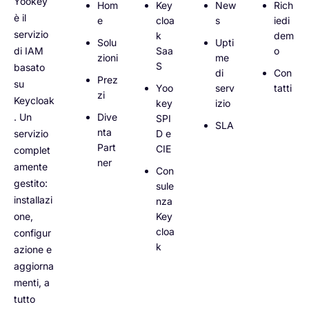
Yookey
Hom
Key
New
Rich
è il
e
cloa
s
iedi
servizio
k
dem
Solu
Upti
di IAM
Saa
o
zioni
me
S
basato
di
Con
Prez
su
Yoo
serv
tatti
zi
Keycloak
key
izio
. Un
Dive
SPI
SLA
nta
servizio
D e
Part
CIE
complet
ner
amente
Con
gestito:
sule
installazi
nza
one,
Key
cloa
configur
k
azione e
aggiorna
menti, a
tutto